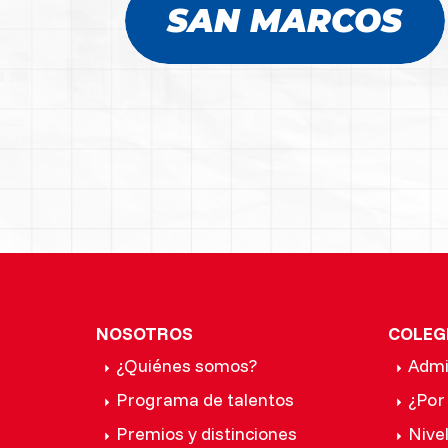
SAN MARCOS
NOSOTROS
COLEG
¿Quiénes somos?
Admi
Programa de talentos
¿Por
Premios y distinciones
Nive