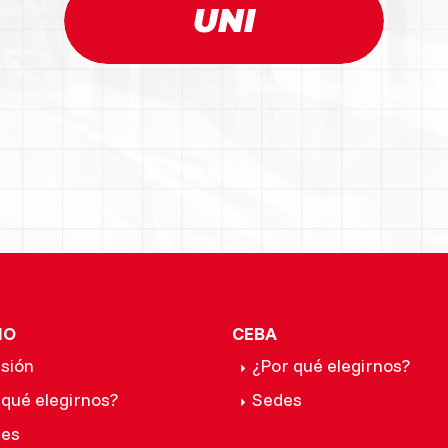
UNI
IO
CEBA
sión
¿Por qué elegirnos?
 qué elegirnos?
Sedes
les