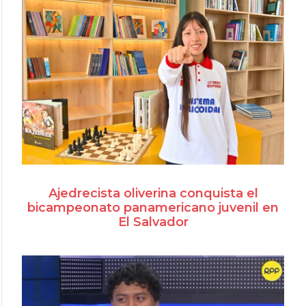
Ajedrecista oliverina conquista el
bicampeonato panamericano juvenil en
El Salvador