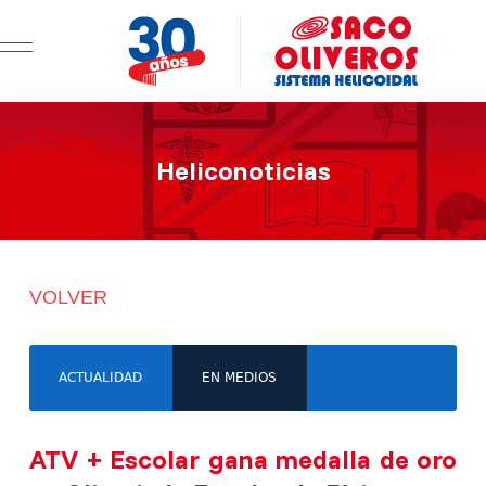
Mobile Menu Toggle
Heliconoticias
VOLVER
ACTUALIDAD
EN MEDIOS
ATV + Escolar gana medalla de oro