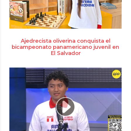
Ajedrecista oliverina conquista el
bicampeonato panamericano juvenil en
El Salvador