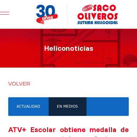
Mobile Menu Toggle
Heliconoticias
VOLVER
ACTUALIDAD
EN MEDIOS
ATV+ Escolar obtiene medalla de