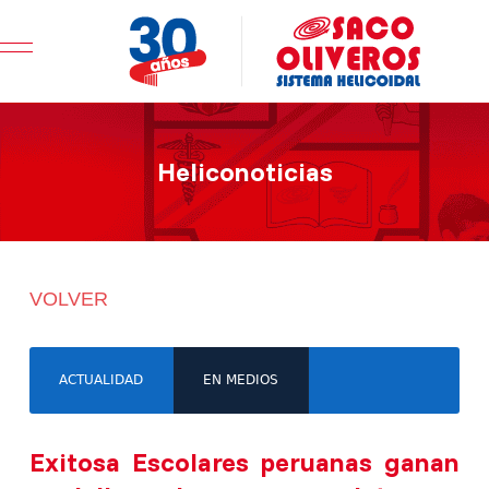
Mobile Menu Toggle
Heliconoticias
VOLVER
ACTUALIDAD
EN MEDIOS
Exitosa Escolares peruanas ganan