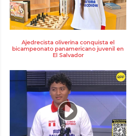
Ajedrecista oliverina conquista el
bicampeonato panamericano juvenil en
El Salvador