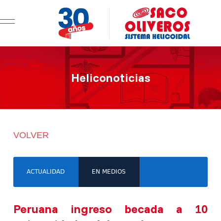
Mobile Menu Toggle
Heliconoticias
VOLVER
ACTUALIDAD
EN MEDIOS
Peruana ingreso becada a 10