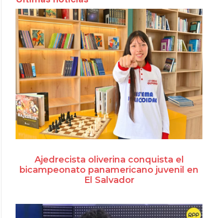
Ajedrecista oliverina conquista el
bicampeonato panamericano juvenil en
El Salvador