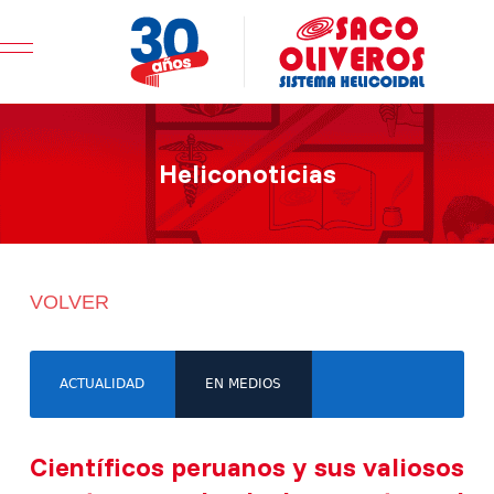
Mobile Menu Toggle
Heliconoticias
VOLVER
ACTUALIDAD
EN MEDIOS
Científicos peruanos y sus valiosos