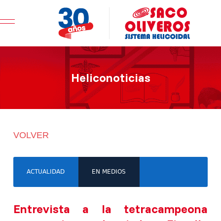
Mobile Menu Toggle
Heliconoticias
VOLVER
ACTUALIDAD
EN MEDIOS
Entrevista a la tetracampeona