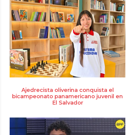
Ajedrecista oliverina conquista el
bicampeonato panamericano juvenil en
El Salvador