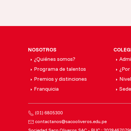
NOSOTROS
COLEG
¿Quiénes somos?
Admi
Programa de talentos
¿Por
Premios y distinciones
Nive
Franquicia
Sede
(01) 6805300
contactanos@sacooliveros.edu.pe
Sociedad Saco Oliveros SAC - RUC : 2028467079