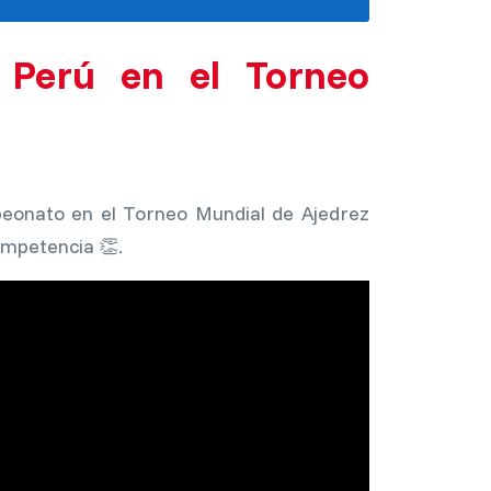
 Perú en el Torneo
peonato en el Torneo Mundial de Ajedrez
ompetencia 👏.