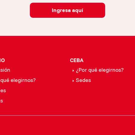
Ingresa aquí
IO
CEBA
sión
¿Por qué elegirnos?
 qué elegirnos?
Sedes
les
s