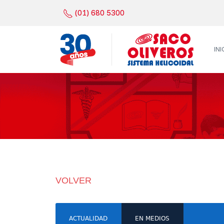
(01) 680 5300
INI
VOLVER
ACTUALIDAD
EN MEDIOS