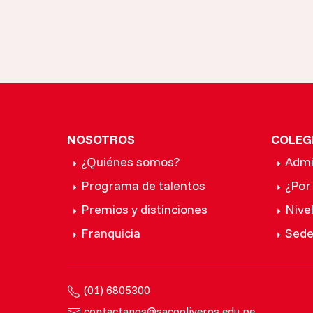
NOSOTROS
COLEG
¿Quiénes somos?
Admi
Programa de talentos
¿Por
Premios y distinciones
Nive
Franquicia
Sede
(01) 6805300
contactanos@sacooliveros.edu.pe