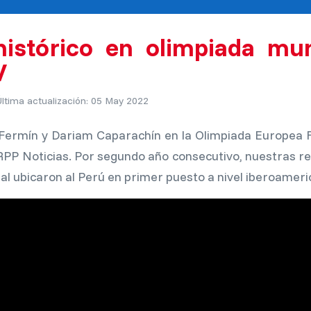
 histórico en olimpiada mu
V
Última actualización: 05 May 2022
la Fermín y Dariam Caparachín en la Olimpiada Europ
 RPP Noticias. Por segundo año consecutivo, nuestras 
nal ubicaron al Perú en primer puesto a nivel iberoameri