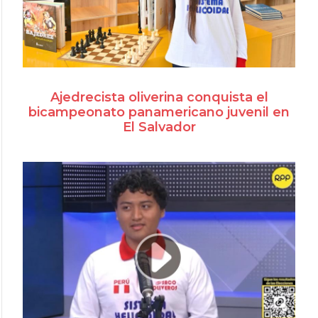
Ajedrecista oliverina conquista el
bicampeonato panamericano juvenil en
El Salvador