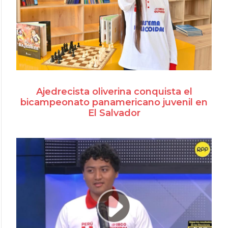
Ajedrecista oliverina conquista el
bicampeonato panamericano juvenil en
El Salvador