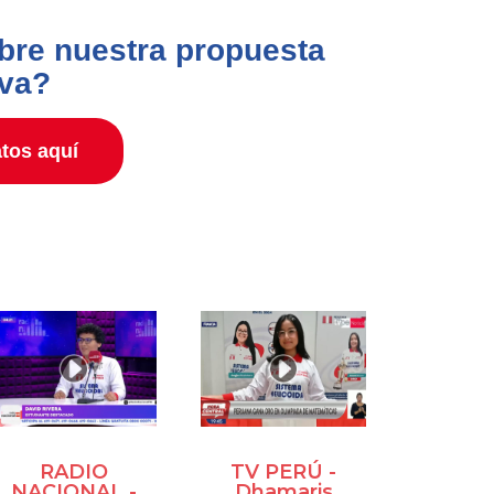
bre nuestra propuesta
iva?
tos aquí
RADIO
TV PERÚ -
NACIONAL -
Dhamaris