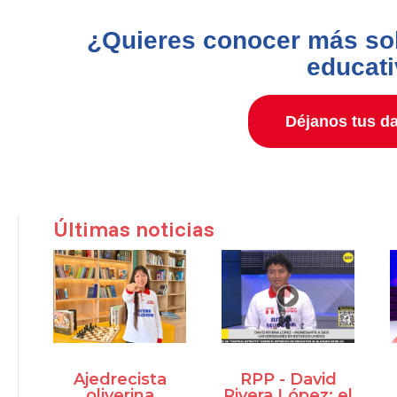
¿Quieres conocer más so
educat
Déjanos tus da
Últimas noticias
Ajedrecista
RPP - David
oliverina
Rivera López: el