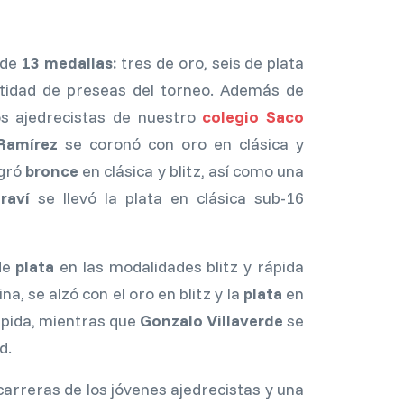
 de
13 medallas:
tres de oro, seis de plata
ntidad de preseas del torneo. Además de
s ajedrecistas de nuestro
colegio Saco
Ramírez
se coronó con oro en clásica y
gró
bronce
en clásica y blitz, así como una
raví
se llevó la plata en clásica sub-16
de
plata
en las modalidades blitz y rápida
na, se alzó con el oro en blitz y la
plata
en
pida, mientras que
Gonzalo Villaverde
se
d.
carreras de los jóvenes ajedrecistas y una