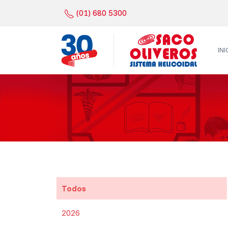
(01) 680 5300
INI
Todos
2026