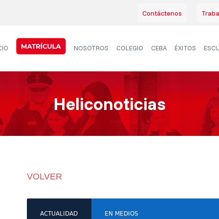
Contáctenos
Traba
CIO
NOSOTROS
COLEGIO
CEBA
ÉXITOS
ESCU
Heliconoticias
VOLVER
ACTUALIDAD
EN MEDIOS