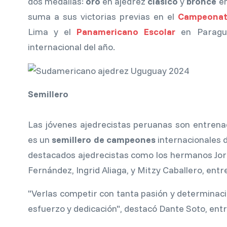
dos medallas:
oro
en ajedrez
clásico
y
bronce
e
suma a sus victorias previas en el
Campeonato
Lima y el
Panamericano Escolar
en Paragua
internacional del año.
Semillero
Las jóvenes ajedrecistas peruanas son entrenad
es un
semillero de campeones
internacionales 
destacados ajedrecistas como los hermanos Jorg
Fernández, Ingrid Aliaga, y Mitzy Caballero, entr
"Verlas competir con tanta pasión y determinaci
esfuerzo y dedicación", destacó Dante Soto, ent