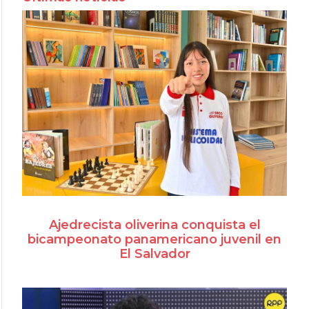
Ajedrecista oliverina conquista el
bicampeonato panamericano juvenil en
El Salvador